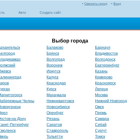
Сменить город
Вход
сть
Авто
Создать сайт
Выбор города
Архангельск
Балаково
Барнаул
Белгород
Брянск
Владивосток
Владикавказ
Волгоград
Волгодонск
Волжский
Воронеж
Екатеринбург
Ижевск
Иркутск
Казань
Калининград
Калуга
Кемерово
Киров
Краснодар
Красноярск
Курган
Курск
Липецк
Магнитогорск
Махачкала
Москва
Набережные Челны
Нижневартовск
Нижний Новгород
Новокузнецк
Новосибирск
Омск
Орел
Оренбург
Пермь
Ростов-на-Дону
Рязань
Самара
Санкт-Петербург
Саратов
Сибай
Смоленск
Ставрополь
Сургут
Тверь
Тольятти
Томск